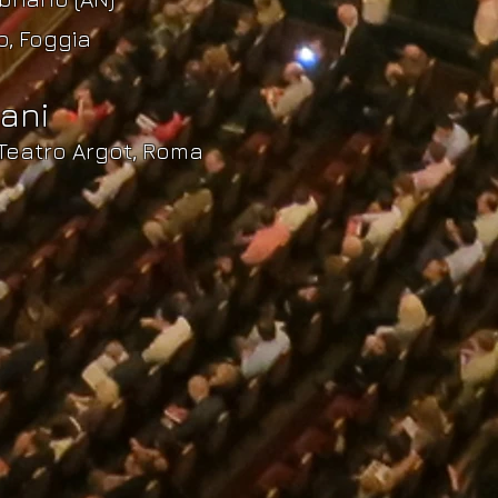
o, Foggia
ani
Teatro Argot, Roma