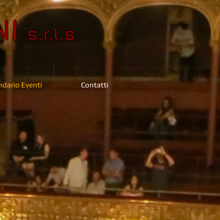
NI
s.r.l.s
.
ndario Eventi
Contatti