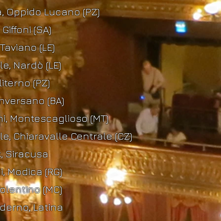
, Oppido Lucano (PZ)
Giffoni (SA)
Taviano (LE)
e, Nardò (LE)
iterno (PZ)
nversano (BA)
ni, Montescaglioso (MT)
e, Chiaravalle Centrale (CZ)
z, Siracusa
i, Modica (RG)
Tolentino (MC)
oderno, Latina