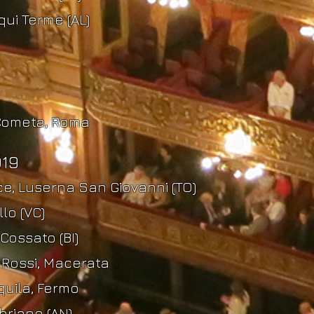
qui Terme (AL)
 Cometa, Roma
19
ce,
Luserna
San Giovanni (TO)
llo (VC)
Cossato (BI)
o Rossi, Macerata
Aquila, Fermo
briano (AN)