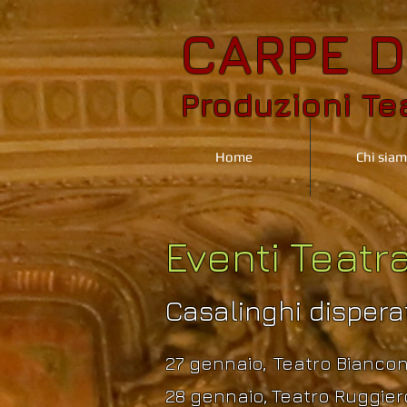
CARPE D
Produzioni Tea
Home
Chi sia
Eventi Teatra
Casalinghi dispera
27 gennaio,
Teatro Biancon
28 gennaio, Teatro Ruggiero,