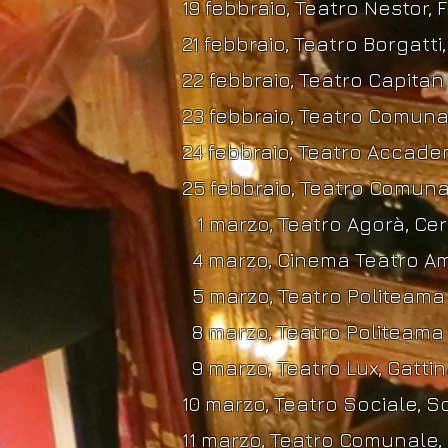
19 febbraio, Teatro Nestor,
21 febbraio, Teatro Borgatti,
22 febbraio, Teatro Capitan 
23 febbraio, Teatro Comunal
24 febbraio, Teatro Accade
25 febbraio, Teatro Comunal
1 marzo, Teatro Agorà, Cern
4 marzo, Cinema Teatro Am
5 marzo, Teatro Politeama 
8 marzo, Teatro Politeama 
9 marzo, Teatro Lux, Gattin
10 marzo, Teatro Sociale, S
11 marzo, Teatro Comunale, 