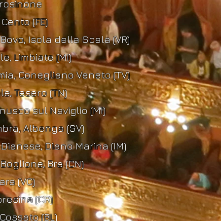
 Frosinone
 Cento (FE)
Bovo, Isola della Scala (VR)
e, Limbiate (MI)
mia, Conegliano Veneto (TV)
e, Tesero (TN)
usco sul Naviglio (MI)
bra, Albenga (SV)
Dianese, Diano Marina (IM)
Boglione, Bra (CN)
ara (VC)
oresina (CR)
Cossato (BL)