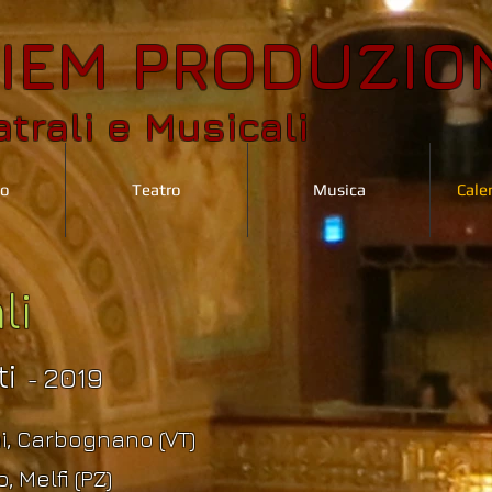
IEM PRODUZIO
trali e Musicali
mo
Teatro
Musica
Cale
li
ti
2019
-
i, Carbognano (VT)
 Melfi (PZ)