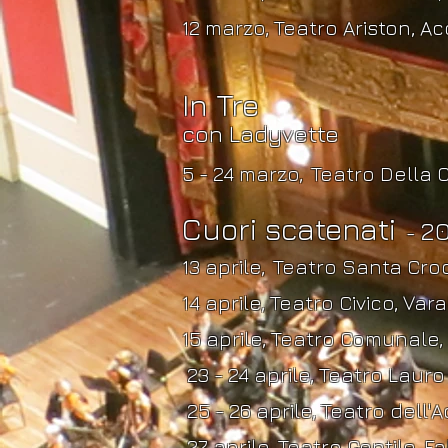
12 marzo, Teatro Ariston, Ac
In Tre
con Ladyvette
5 - 24 marzo,
Teatro Della
Cuori scatenati
20
-
13 aprile,
Teatro Santa Cro
14 aprile, Teatro Civico, Vara
15
aprile, Teatro Comunale, 
23 - 24 aprile, Teatro Laur
25 - 26 aprile, Teatro dell'
27 aprile,
Teatro Gentile, Fa