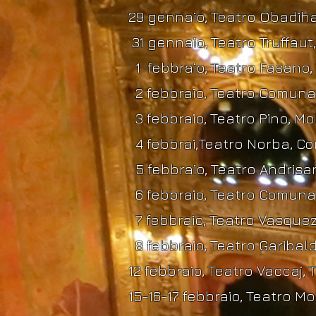
29
gennaio, Teatro Obadiha
31 gennaio, Teatro Truffaut, 
1 febbraio, Teatro Fasano, 
2 febbraio,
Teatro Comunal
3 febbraio, Teatro Pino, Mol
4 febbrai,
Teatro Norba, Co
5 febbraio, Teatro Andrisa
6 febbraio, Teatro Comunal
7 febbraio, Teatro Vasque
8 febbraio, Teatro Garibald
12 febbraio, Teatro Vaccaj, 
15-16-17 febbraio, Teatro M