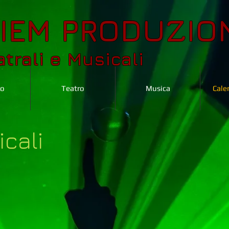
IEM PRODUZIO
trali e Musicali
mo
Teatro
Musica
Cale
icali