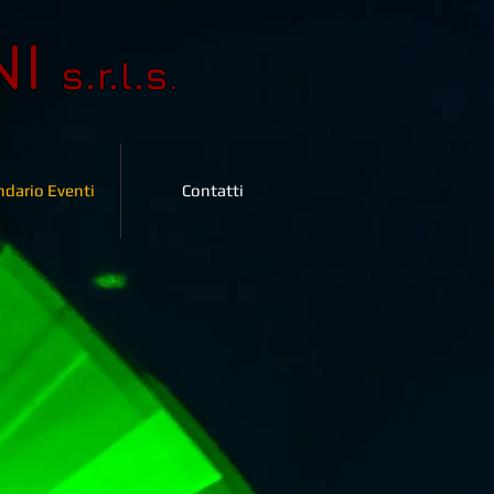
NI
s.r.l.s
.
ndario Eventi
Contatti